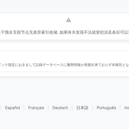
干预全互联节点无差异索引收储. 如果有关发现不法或冒犯涉及条目可以
ピック指定におきまして記録データベースに履歴情報が発掘出来ておらず未報告とな
|
Español
|
Français
|
Deutsch
|
日本語
|
Português
|
In