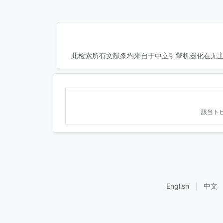
此检索所有文献条均来自于中立引擎机器化在无主
該当ト
English
|
中文