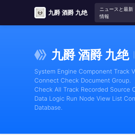
ニュースと最新
九爵 酒爵 九绝
情報
九爵 酒爵 九绝
System Engine Component Track Vie
Connect Check Document Group.
Check All Track Recorded Source 
Data Logic Run Node View List Con
Database.