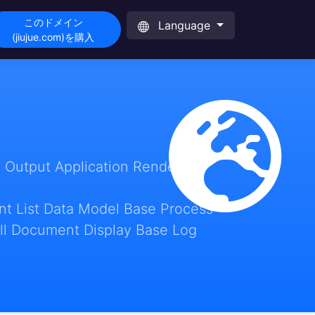
このドメイン
Language
(jiujue.com)を購入
 Output Application Render
t List Data Model Base Process
ll Document Display Base Log