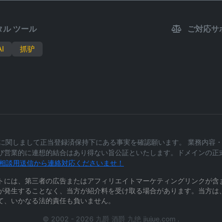
ル ツール
ご対応サ
I
抓驴
.com に関しまして正当登録済保持下にある事実を確認願います。 業務
び営業的に連想的結合はあり得ない旨公証といたします。ドメインの正
相談用送信から連絡対応くださいませ！
トには、第三者の広告またはアフィリエイトマーケティングリンクが含
が発生することなく、当方が紹介料を受け取る場合があります。当方は
て、いかなる法的責任も負いません。
© 2002 - 2026 九爵 酒爵 九绝 jiujue.com .