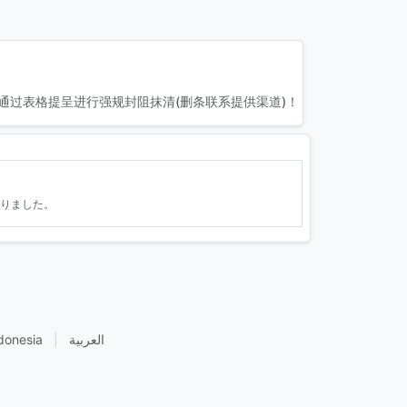
通过表格提呈进行强规封阻抹清(删条联系提供渠道)！
りました。
donesia
|
العربية