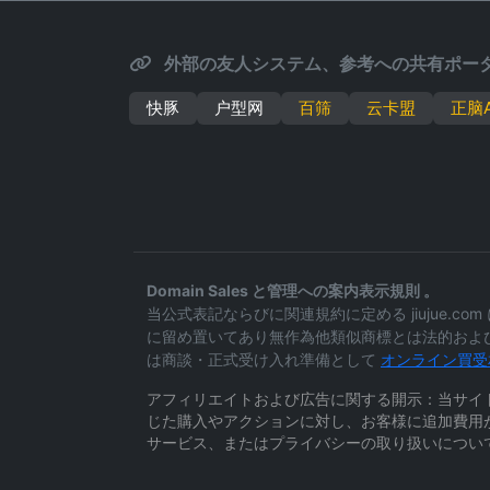
外部の友人システム、参考への共有ポータ
快豚
户型网
百筛
云卡盟
正脑A
Domain Sales と管理への案内表示規則 。
当公式表記ならびに関連規約に定める jiujue
に留め置いてあり無作為他類似商標とは法的およ
は商談・正式受け入れ準備として
オンライン買受
アフィリエイトおよび広告に関する開示：当サイ
じた購入やアクションに対し、お客様に追加費用
サービス、またはプライバシーの取り扱いについ