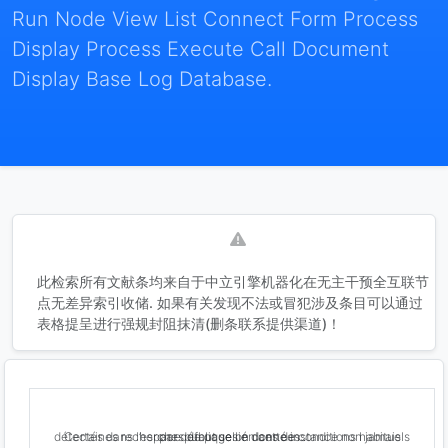
Run Node View List Connect Form Process
Display Process Execute Call Document
Display Base Log Database.
此检索所有文献条均来自于中立引擎机器化在无主干预全互联节
点无差异索引收储. 如果有关发现不法或冒犯涉及条目可以通过
表格提呈进行强规封阻抹清(删条联系提供渠道)！
Certaines recherches de pages en cette instance non jamais détectés dans l’espace publique lié dans de conditions habituels par défaut selon données .