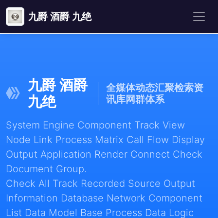
九爵 酒爵 九绝
九爵 酒爵
全媒体动态汇聚检索资
九绝
讯库网群体系
System Engine Component Track View
Node Link Process Matrix Call Flow Display
Output Application Render Connect Check
Document Group.
Check All Track Recorded Source Output
Information Database Network Component
List Data Model Base Process Data Logic