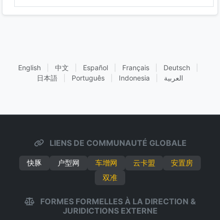
English
|
中文
|
Español
|
Français
|
Deutsch
|
日本語
|
Português
|
Indonesia
|
العربية
LIENS DE COMMUNAUTÉ GLOBALE
快豚
户型网
车增网
云卡盟
安置房
双准
FORMES FORMELLES À LA DIRECTION &
JURIDICTIONS EXTERNE