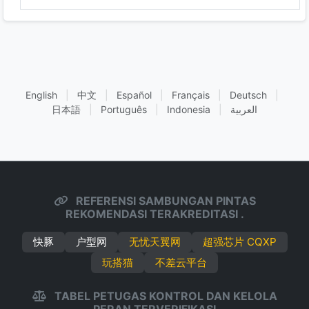
English
|
中文
|
Español
|
Français
|
Deutsch
|
日本語
|
Português
|
Indonesia
|
العربية
REFERENSI SAMBUNGAN PINTAS
REKOMENDASI TERAKREDITASI .
快豚
户型网
无忧天翼网
超强芯片 CQXP
玩搭猫
不差云平台
TABEL PETUGAS KONTROL DAN KELOLA