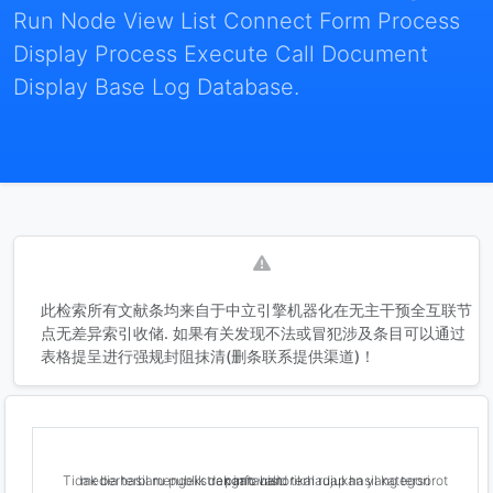
Run Node View List Connect Form Process
Display Process Execute Call Document
Display Base Log Database.
此检索所有文献条均来自于中立引擎机器化在无主干预全互联节
点无差异索引收储. 如果有关发现不法或冒犯涉及条目可以通过
表格提呈进行强规封阻抹清(删条联系提供渠道)！
Tidak berhasil mengekstrak info historikal rujukan yang tersorot media terbaru publik dengan valid terhadap hasil kategori pantauan.