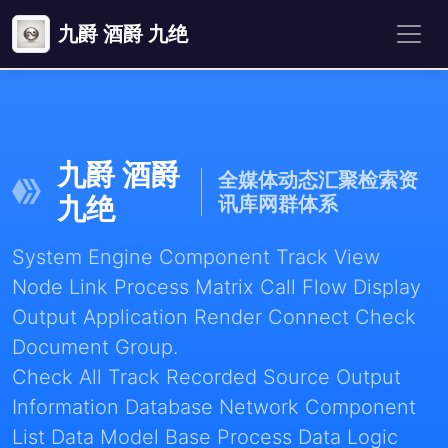
九爵 酒爵 九绝
九爵 酒爵
全媒体动态汇聚检索资
九绝
讯库网群体系
System Engine Component Track View
Node Link Process Matrix Call Flow Display
Output Application Render Connect Check
Document Group.
Check All Track Recorded Source Output
Information Database Network Component
List Data Model Base Process Data Logic