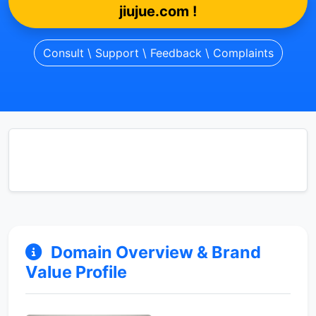
jiujue.com !
Consult \ Support \ Feedback \ Complaints
Domain Overview & Brand
Value Profile