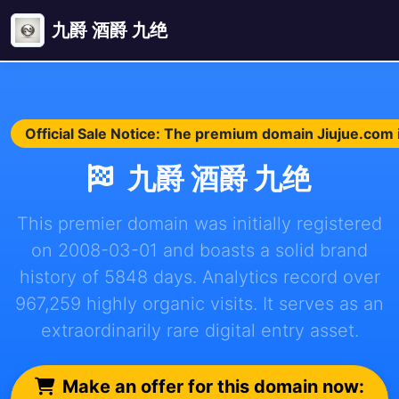
九爵 酒爵 九绝
Official Sale Notice: The premium domain Jiujue.com i
九爵 酒爵 九绝
This premier domain was initially registered
on 2008-03-01 and boasts a solid brand
history of 5848 days. Analytics record over
967,259 highly organic visits. It serves as an
extraordinarily rare digital entry asset.
Make an offer for this domain now: